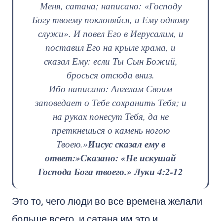
Меня, сатана; написано: «Господу
Богу твоему поклоняйся, и Ему одному
служи». И повел Его в Иерусалим, и
поставил Его на крыле храма, и
сказал Ему: если Ты Сын Божий,
бросься отсюда вниз.
Ибо написано: Ангелам Своим
заповедает о Тебе сохранить Тебя; и
на руках понесут Тебя, да не
преткнешься о камень ногою
Иисус сказал ему в
Твоею.»
ответ:»Сказано: «Не искушай
Господа Бога твоего.»
Луки 4:2-12
Это то, чего люди во все времена желали
больше всего, и сатана им это и