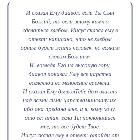
И сказал Ему диавол: если Ты Сын
Божий, то вели этому камню
сделаться хлебом. Иисус сказал ему в
ответ: написано, что не хлебом
одним будет жить человек, но всяким
словом Божиим.
И, возведя Его на высокую гору,
диавол показал Ему все царства
вселенной во мгновение времени.
И сказал Ему дьявол
Тебе дам власть
над всеми сими царствами
и
славу их
,
ибо она предана мне, и я, кому хочу,
даю ее; итак, если Ты поклонишься
мне, то все будет Твое.
Иисус сказал ему в ответ: отойди от