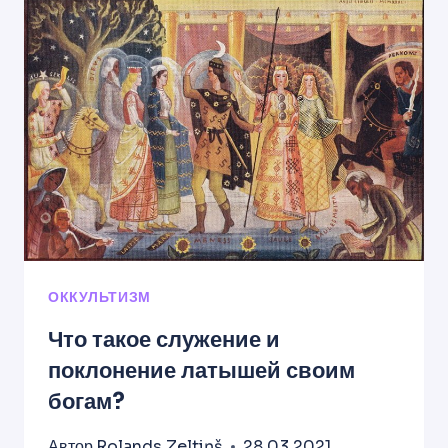
И
ХРИСТИАН?
ОККУЛЬТИЗМ
Что такое служение и
поклонение латышей своим
богам?
Автор
Rolands Zeltiņš
28.03.2021