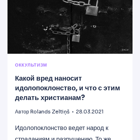
ОТДЕЛЬНОСТИ
МОГУТ
ОСВОБОДИТЬСЯ
ОТ
ИДОЛОПОКЛОНСТВА?
ОККУЛЬТИЗМ
Какой вред наносит
идолопоклонство, и что с этим
делать христианам?
Автор
Rolands Zeltiņš
28.03.2021
Идолопоклонство ведет народ к
страданиям и разрушению. То же