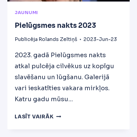
JAUNUMI
Pielūgsmes nakts 2023
Publicēja
Rolands Zeltiņš
2023-Jun-23
2023. gadā Pielūgsmes nakts
atkal pulcēja cilvēkus uz kopīgu
slavēšanu un lūgšanu. Galerijā
vari ieskatīties vakara mirkļos.
Katru gadu mūsu…
PIELŪGSMES
LASĪT VAIRĀK
NAKTS
2023