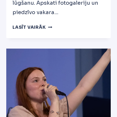
lūgšanu. Apskati fotogaleriju un
piedzīvo vakara…
PIELŪGSMES
LASĪT VAIRĀK
NAKTS
2024