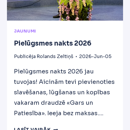
JAUNUMI
Pielūgsmes nakts 2026
Publicēja
Rolands Zeltiņš
2026-Jun-05
Pielūgsmes nakts 2026 jau
tuvojas! Aicinām tevi pievienoties
slavēšanas, lūgšanas un kopības
vakaram draudzē «Gars un
Patiesība». Ieeja bez maksas….
PIELŪGSMES
LASĪT VAIRĀK