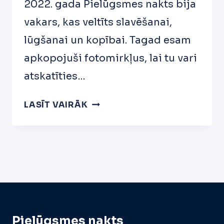
2022. gada Pielūgsmes nakts bija
vakars, kas veltīts slavēšanai,
lūgšanai un kopībai. Tagad esam
apkopojuši fotomirkļus, lai tu vari
atskatīties…
PIELŪGSMES
LASĪT VAIRĀK
NAKTS
2022
Pielūgsmes nakts