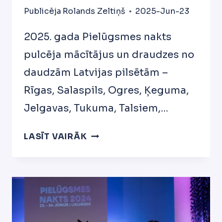
Publicēja
Rolands Zeltiņš
2025-Jun-23
2025. gada Pielūgsmes nakts
pulcēja mācītājus un draudzes no
daudzām Latvijas pilsētām –
Rīgas, Salaspils, Ogres, Ķeguma,
Jelgavas, Tukuma, Talsiem,…
PIELŪGSMES
LASĪT VAIRĀK
NAKTS
2025