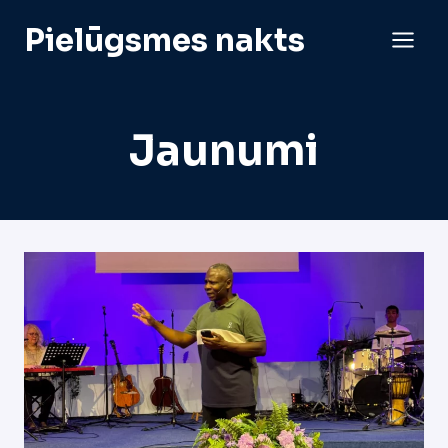
Pāriet
Pielūgsmes nakts
uz
saturu
Jaunumi