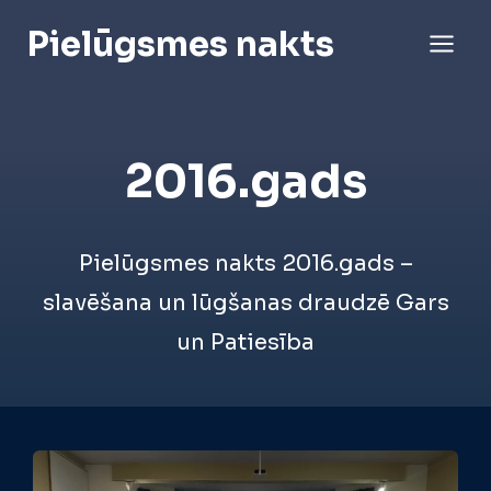
Pāriet
Pielūgsmes nakts
uz
saturu
2016.gads
Pielūgsmes nakts 2016.gads –
slavēšana un lūgšanas draudzē Gars
un Patiesība